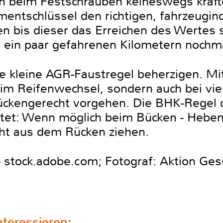
 beim Festschrauben keineswegs kräf
tschlüssel den richtigen, fahrzeugind
en bis dieser das Erreichen des Wertes si
h ein paar gefahrenen Kilometern nochm
ine kleine AGR-Faustregel beherzigen. M
eim Reifenwechsel, sondern auch bei vi
rückengerecht vorgehen. Die BHK-Regel d
et: Wenn möglich beim Bücken - Heben -
ht aus dem Rücken ziehen.
- stock.adobe.com; Fotograf: Aktion Ges
teressieren: