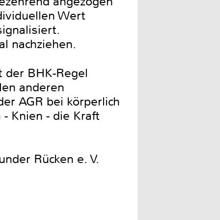
tezehrend angezogen
ividuellen Wert
gnalisiert.
al nachziehen.
it der BHK-Regel
elen anderen
er AGR bei körperlich
 Knien - die Kraft
under Rücken e. V.