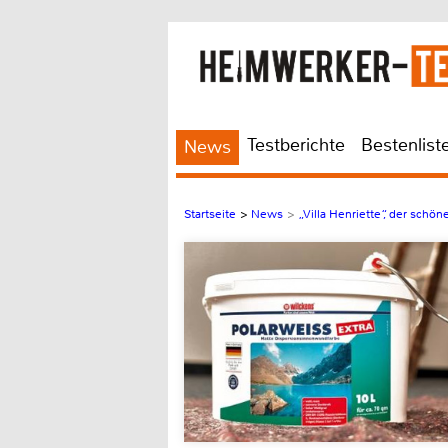
Testberichte
Bestenlist
News
Startseite
>
News
>
„Villa Henriette“, der schö