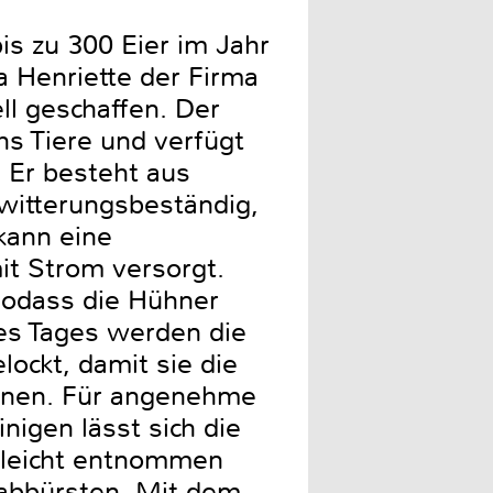
is zu 300 Eier im Jahr
la Henriette der Firma
ll geschaffen. Der
hs Tiere und verfügt
. Er besteht aus
 witterungsbeständig,
kann eine
it Strom versorgt.
sodass die Hühner
es Tages werden die
lockt, damit sie die
önnen. Für angenehme
nigen lässt sich die
n leicht entnommen
 abbürsten. Mit dem