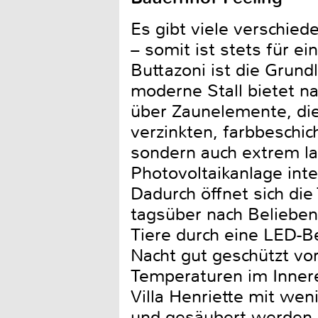
Es gibt viele verschie
– somit ist stets für ei
Buttazoni ist die Grund
moderne Stall bietet na
über Zaunelemente, die 
verzinkten, farbbeschic
sondern auch extrem la
Photovoltaikanlage inte
Dadurch öffnet sich di
tagsüber nach Beliebe
Tiere durch eine LED-Be
Nacht gut geschützt vo
Temperaturen im Inneren
Villa Henriette mit we
und gesäubert werden –