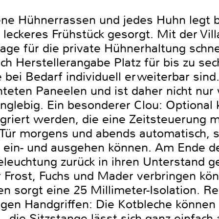
dene Hühnerrassen und jedes Huhn legt b
n leckeres Frühstück gesorgt. Mit der Vil
lage für die private Hühnerhaltung schne
ch Herstellerangabe Platz für bis zu sec
bei Bedarf individuell erweiterbar sind
hteten Paneelen und ist daher nicht nur
nglebig. Ein besonderer Clou: Optional 
griert werden, die eine Zeitsteuerung m
e Tür morgens und abends automatisch, 
n ein- und ausgehen können. Am Ende d
leuchtung zurück in ihren Unterstand ge
r Frost, Fuchs und Mader verbringen k
 sorgt eine 25 Millimeter-Isolation. Rei
nigen Handgriffen: Die Kotbleche könne
 die Sitzstange lässt sich ganz einfach