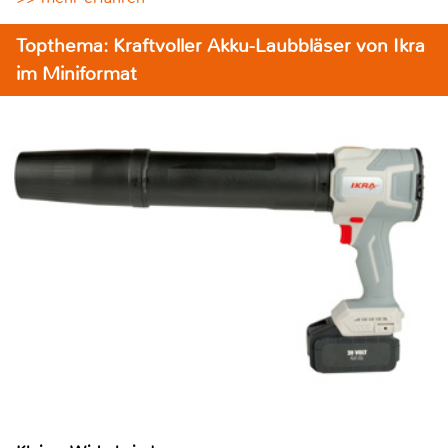
Topthema: Kraftvoller Akku-Laubbläser von Ikra
im Miniformat