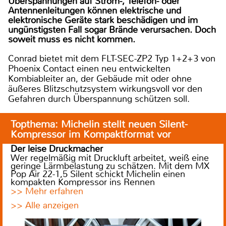
Überspannungen auf Strom-, Telefon- oder
Antennenleitungen können elektrische und
elektronische Geräte stark beschädigen und im
ungünstigsten Fall sogar Brände verursachen. Doch
soweit muss es nicht kommen.
Conrad bietet mit dem FLT-SEC-ZP2 Typ 1+2+3 von
Phoenix Contact einen neu entwickelten
Kombiableiter an, der Gebäude mit oder ohne
äußeres Blitzschutzsystem wirkungsvoll vor den
Gefahren durch Überspannung schützen soll.
Topthema: Michelin stellt neuen Silent-
Kompressor im Kompaktformat vor
Der leise Druckmacher
Wer regelmäßig mit Druckluft arbeitet, weiß eine
geringe Lärmbelastung zu schätzen. Mit dem MX
Pop Air 22-1,5 Silent schickt Michelin einen
kompakten Kompressor ins Rennen
>> Mehr erfahren
>> Alle anzeigen