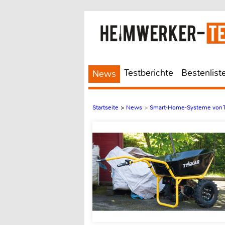
Testberichte
Bestenlist
News
Startseite
>
News
>
Smart-Home-Systeme von T