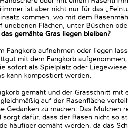
 Handschere oder mit einem Rasentrimm
immer ist aber nicht nur für das „Feintu
 Einsatz kommen, wo mit dem Rasenmähe
f unebenen Flächen, unter Büschen ode
l das gemähte Gras liegen bleiben?
m Fangkorb aufnehmen oder liegen lass
nittgut mit dem Fangkorb aufgenommen, 
ie sofort als Spielplatz oder Liegewies
as kann kompostiert werden.
gkorb gemäht und der Grasschnitt mit
gleichmäßig auf der Rasenfläche verteil
ne Gedanken zu machen. Das Mulchen r
sorgt dafür, dass der Rasen nicht so star
ode häufiger gemäht werden, da das Schn