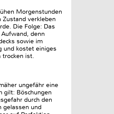
 frühen Morgenstunden
n Zustand verkleben
rde. Die Folge: Das
r Aufwand, denn
hdecks sowie im
g und kostet einiges
trocken ist.
enmäher ungefähr eine
m gilt: Böschungen
sgefahr durch den
n gelassen und