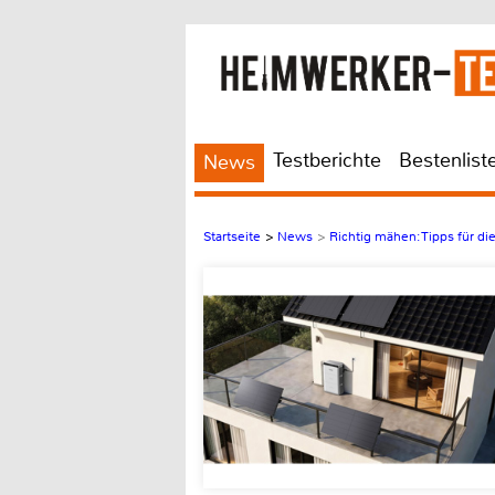
Testberichte
Bestenlist
News
Startseite
>
News
>
Richtig mähen: Tipps für di