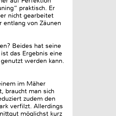
er auf Perfektion
ning“ praktisch. Er
r nicht gearbeitet
r entlang von Zäunen
en? Beides hat seine
ist das Ergebnis eine
e genutzt werden kann.
 einem im Mäher
t, braucht man sich
eduziert zudem den
k verfilzt. Allerdings
ittgut möglichst kurz