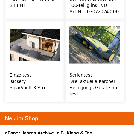
SILENT
100-teilig inkl. VDE
Art.Nr.: 070720240100
Einzeltest
Serientest
Jackery
Drei aktuelle Kärcher
SolarVault 3 Pro
Reinigungs-Geräte im
Test
Neu im Shop
ePaper Jahres-Archive, z.B. Klang & Ton