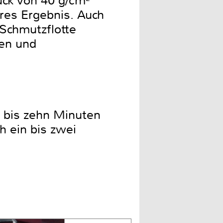
uck von 40 g/cm²
res Ergebnis. Auch
 Schmutzflotte
men und
f bis zehn Minuten
h ein bis zwei