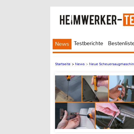
Testberichte
Bestenlist
News
Startseite
>
News
>
Neue Scheuersaugmaschine