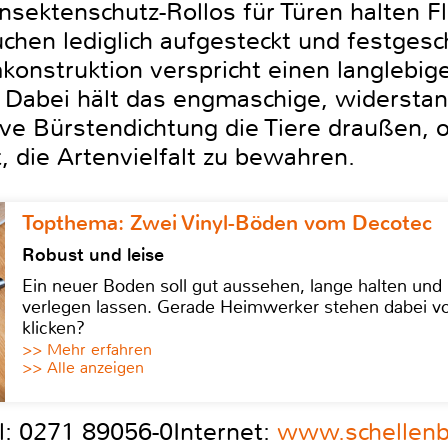
Insektenschutz-Rollos für Türen halten Fl
hen lediglich aufgesteckt und festgesc
onstruktion verspricht einen langlebig
 Dabei hält das engmaschige, widerstan
ve Bürstendichtung die Tiere draußen,
t, die Artenvielfalt zu bewahren.
Topthema: Zwei Vinyl-Böden vom Decotec
Robust und leise
Ein neuer Boden soll gut aussehen, lange halten und 
verlegen lassen. Gerade Heimwerker stehen dabei vo
klicken?
>> Mehr erfahren
>> Alle anzeigen
l: 0271 89056-0Internet:
www.schellenb