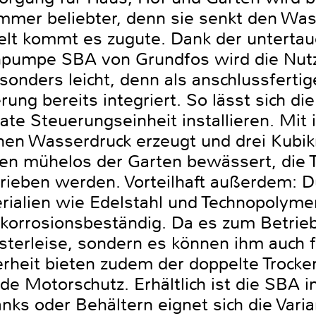
mmer beliebter, denn sie senkt den Was
lt kommt es zugute. Dank der untertau
npumpe SBA von Grundfos wird die Nut
nders leicht, denn als anschlussferti
erung bereits integriert. So lässt sich d
ate Steuerungseinheit installieren. Mit
ohen Wasserdruck erzeugt und drei Kub
en mühelos der Garten bewässert, die To
rieben werden. Vorteilhaft außerdem: 
ialien wie Edelstahl und Technopolymer
orrosionsbeständig. Da es zum Betrieb
lüsterleise, sondern es können ihm auch f
rheit bieten zudem der doppelte Trocke
de Motorschutz. Erhältlich ist die SBA 
nks oder Behältern eignet sich die Vari