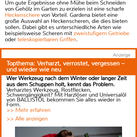
Um gute Ergebnisse ohne Mühe beim Schneiden
von Gehölz im Garten zu erzielen ist eine scharfe
Heckenschere
von Vorteil. Gardena bietet eine
große Auswahl an Heckenscheren, die dies bieten
sollen. Dabei gibt es unterschiedliche Arten wie
beispielsweise Scheren mit
zweistufigem Getriebe
oder
teleskopierbaren Griffen
.
Anzeige
Topthema: Verharzt, verrostet, vergessen –
und wieder wie neu
Wer Werkzeug nach dem Winter oder langer Zeit
aus dem Schuppen holt, kennt das Problem.
Verharztes Werkzeug, Rostflecken,
Schwergängigkeit? Mit Harzlöser und Universalöl
von BALLISTOL bekommen Sie alles wieder in
Form.
>> Mehr erfahren
>> Alle anzeigen