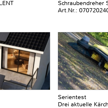
ILENT
Schraubendreher Se
Art.Nr.: 07072024
Serientest
Drei aktuelle Kär