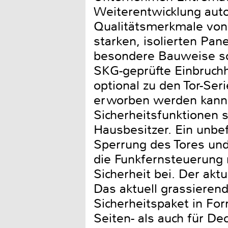
Weiterentwicklung aut
Qualitätsmerkmale von 
starken, isolierten Pan
besondere Bauweise sch
SKG-geprüfte Einbruch
optional zu den Tor-Se
erworben werden kann. 
Sicherheitsfunktionen 
Hausbesitzer. Ein unbe
Sperrung des Tores un
die Funkfernsteuerung 
Sicherheit bei. Der ak
Das aktuell grassieren
Sicherheitspaket in Fo
Seiten- als auch für De