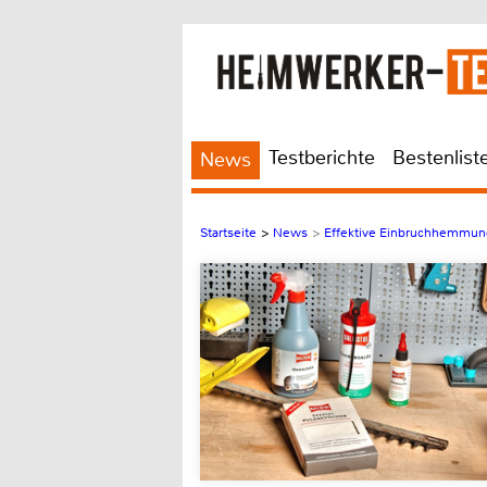
Testberichte
Bestenlist
News
Startseite
>
News
>
Effektive Einbruchhemmung 