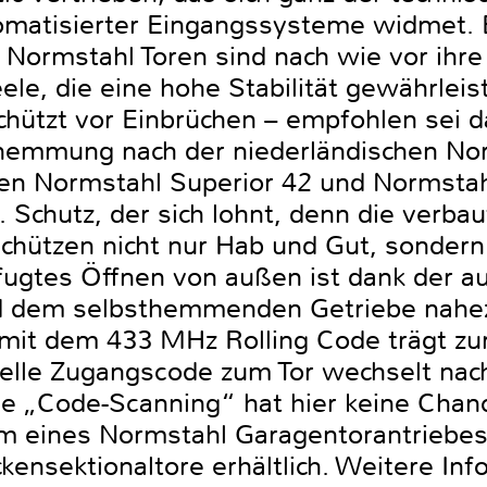
omatisierter Eingangssysteme widmet. E
Normstahl Toren sind nach wie vor ihre
eele, die eine hohe Stabilität gewährleis
ützt vor Einbrüchen – empfohlen sei d
hemmung nach der niederländischen No
rien Normstahl Superior 42 und Normsta
Schutz, der sich lohnt, denn die verba
schützen nicht nur Hab und Gut, sondern
fugtes Öffnen von außen ist dank der a
d dem selbsthemmenden Getriebe nahez
mit dem 433 MHz Rolling Code trägt zu
tuelle Zugangscode zum Tor wechselt nac
de „Code-Scanning“ hat hier keine Chan
rm eines Normstahl Garagentorantriebes
ckensektionaltore erhältlich. Weitere I