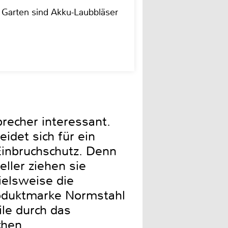
r Garten sind Akku-Laubbläser
brecher interessant.
idet sich für ein
inbruchschutz. Denn
ller ziehen sie
ielsweise die
roduktmarke Normstahl
ile durch das
chen