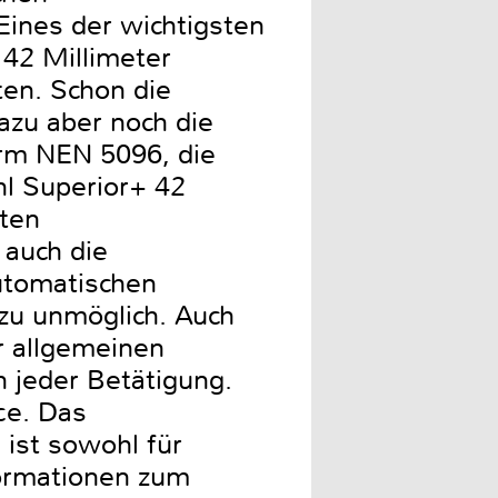
ines der wichtigsten
 42 Millimeter
ten. Schon die
azu aber noch die
rm NEN 5096, die
hl Superior+ 42
uten
 auch die
utomatischen
u unmöglich. Auch
r allgemeinen
h jeder Betätigung.
ce. Das
 ist sowohl für
nformationen zum