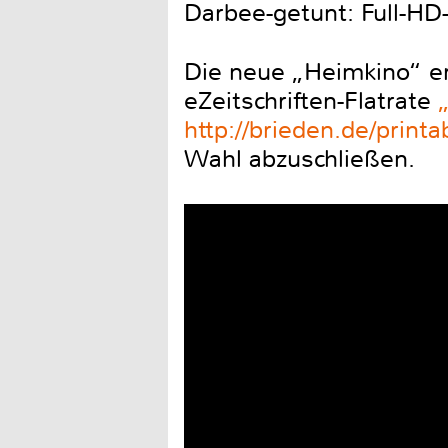
Darbee-getunt: Full-HD-
Die neue „Heimkino“ er
eZeitschriften-Flatrate
http://brieden.de/printa
Wahl abzuschließen.