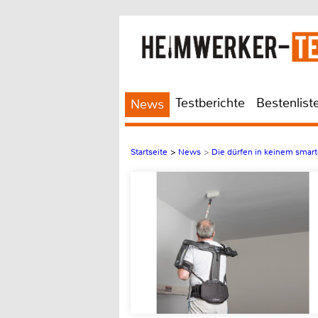
Testberichte
Bestenlist
News
Startseite
>
News
>
Die dürfen in keinem smart