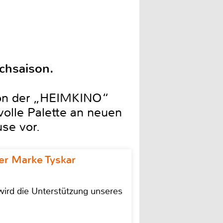
chsaison.
tion der „HEIMKINO“
volle Palette an neuen
se vor.
r Marke Tyskar
ird die Unterstützung unseres