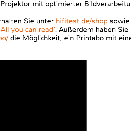
Projektor mit optimierter Bildverarbeit
halten Sie unter
hifitest.de/shop
sowie 
„All you can read“
. Außerdem haben Sie 
bo/
die Möglichkeit, ein Printabo mit ein