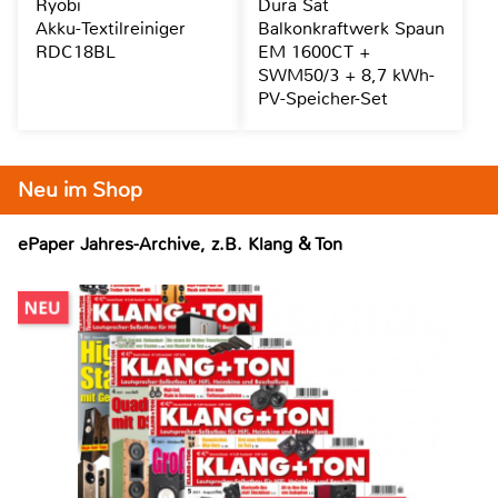
Ryobi
Dura Sat
Akku-Textilreiniger
Balkonkraftwerk Spaun
RDC18BL
EM 1600CT +
SWM50/3 + 8,7 kWh-
PV-Speicher-Set
Neu im Shop
ePaper Jahres-Archive, z.B. Klang & Ton