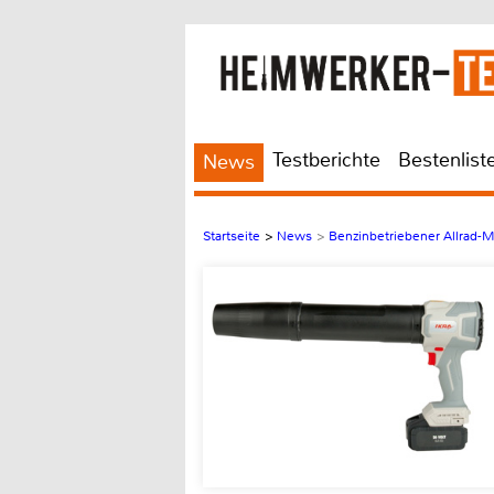
Testberichte
Bestenlist
News
Startseite
>
News
>
Benzinbetriebener Allrad-