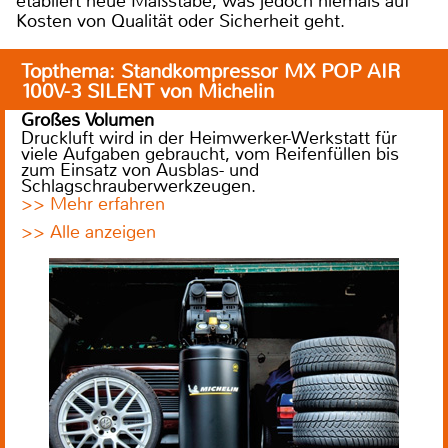
etabliert neue Maßstäbe, was jedoch niemals auf
Kosten von Qualität oder Sicherheit geht.
Topthema: Standkompressor MX POP AIR
100V-3 SILENT von Michelin
Großes Volumen
Druckluft wird in der Heimwerker-Werkstatt für
viele Aufgaben gebraucht, vom Reifenfüllen bis
zum Einsatz von Ausblas- und
Schlagschrauberwerkzeugen.
>> Mehr erfahren
>> Alle anzeigen