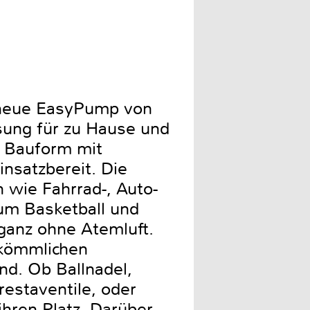
 neue EasyPump von
sung für zu Hause und
r Bauform mit
nsatzbereit. Die
 wie Fahrrad-, Auto-
zum Basketball und
ganz ohne Atemluft.
rkömmlichen
nd. Ob Ballnadel,
restaventile, oder
hren Platz. Darüber