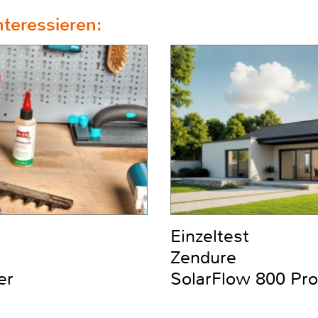
teressieren:
Einzeltest
Zendure
er
SolarFlow 800 Pro