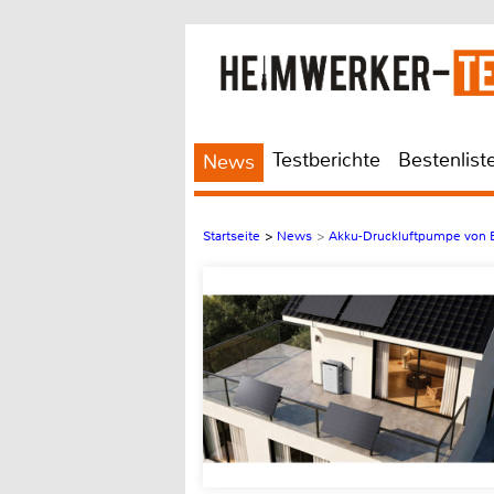
Testberichte
Bestenlist
News
Startseite
>
News
>
Akku-Druckluftpumpe von 