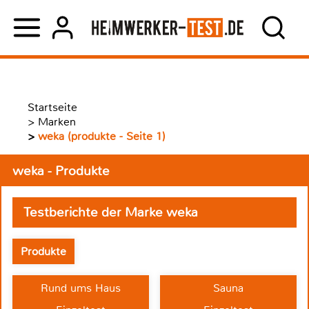
Startseite
>
Marken
>
weka (produkte - Seite 1)
weka - Produkte
Testberichte der Marke weka
Produkte
Rund ums Haus
Sauna