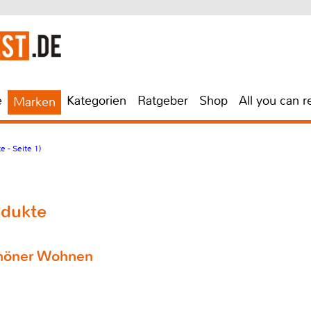
e
Kategorien
Ratgeber
Shop
All you can r
Marken
 - Seite 1)
odukte
chöner Wohnen