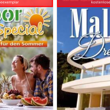
beexemplar
kostenlos