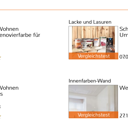
Lacke und Lasuren
 Wohnen
Sch
novierfarbe für
Um
Vergleichstest
07.
Innenfarben-Wand
 Wohnen
We
ss
3
Vergleichstest
27.