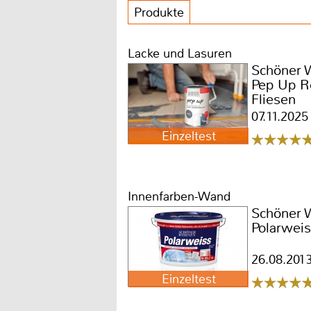
Produkte
Lacke und Lasuren
Schöner
Pep Up Re
Fliesen
07.11.2025
Einzeltest
Innenfarben-Wand
Schöner
Polarwei
26.08.201
Einzeltest