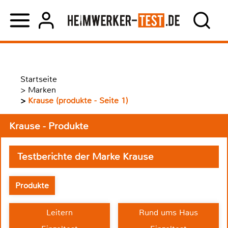
Startseite
>
Marken
>
Krause (produkte - Seite 1)
Krause - Produkte
Testberichte der Marke Krause
Produkte
Leitern
Rund ums Haus