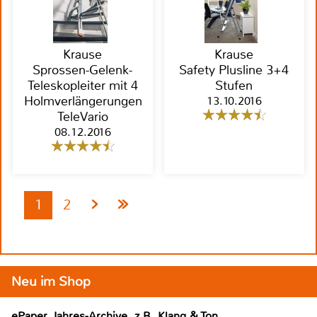
Krause
Krause
Sprossen-Gelenk-
Safety Plusline 3+4
Teleskopleiter mit 4
Stufen
Holmverlängerungen
13.10.2016
TeleVario
08.12.2016
1
2
Neu im Shop
ePaper Jahres-Archive, z.B. Klang & Ton