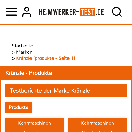
Startseite
>
Marken
>
Kränzle (produkte - Seite 1)
Kränzle - Produkte
Testberichte der Marke Kränzle
Produkte
Kehrmaschinen
Kehrmaschinen