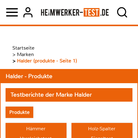
Startseite
>
Marken
>
Halder (produkte - Seite 1)
Halder - Produkte
Testberichte der Marke Halder
Produkte
Hämmer
Holz-Spalter