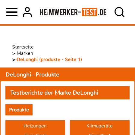
Startseite
>
Marken
>
DeLonghi (produkte - Seite 1)
DeLonghi - Produkte
Testberichte der Marke DeLonghi
Produkte
Heizungen
Klimageräte