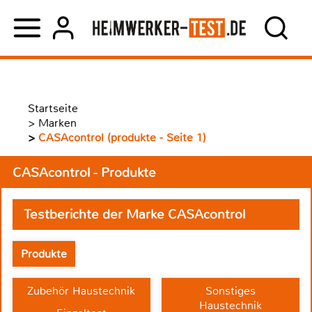
Startseite
>
Marken
>
CASAcontrol (produkte - Seite 1)
CASAcontrol - Produkte
Testberichte der Marke CASAcontrol
Produkte
Zubehör Haustechnik
Sonstiges
Haustechnik