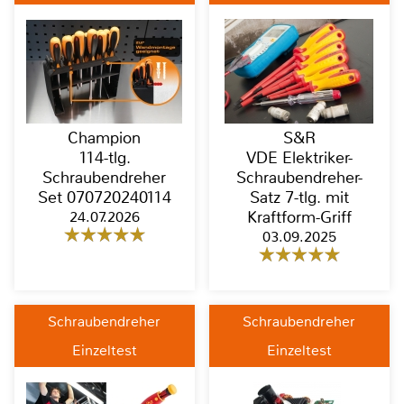
Champion
S&R
114-tlg.
VDE Elektriker-
Schraubendreher
Schraubendreher-
Set 070720240114
Satz 7-tlg. mit
24.07.2026
Kraftform-Griff
03.09.2025
Schraubendreher
Schraubendreher
Einzeltest
Einzeltest