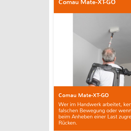
Comau Mate-XT-GO
Comau Mate-XT-GO
Wer im Handwerk arbeitet, ken
falschen Bewegung oder wenn 
beim Anheben einer Last zugrei
Rücken.