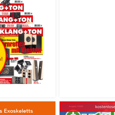
kostenlos
s Exoskeletts