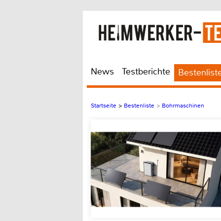
News
Testberichte
Bestenlist
Startseite
>
Bestenliste
>
Bohrmaschinen