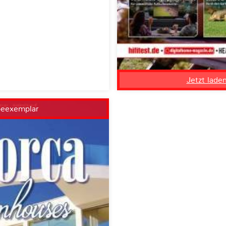
Jetzt lade
beexemplar