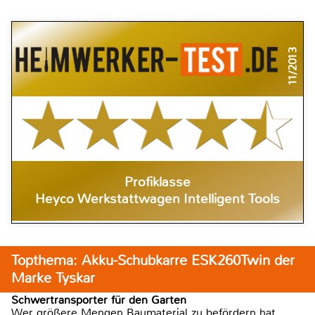
11/2013
Profiklasse
Heyco Werkstattwagen Intelligent Tools
Topthema: Akku-Schubkarre ESK260Twin der
Marke Tyskar
Schwertransporter für den Garten
Wer größere Mengen Baumaterial zu befördern hat,