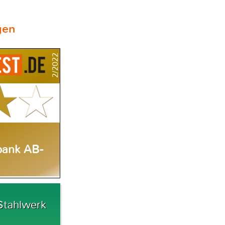
gen
2/2022
bank AB-
Stahlwerk