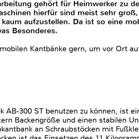
arbeitung gehört für Heimwerker zu de
chinen hierfür sind meist sehr groß,
kaum aufzustellen. Da ist so eine mob
was Besonderes.
 mobilen Kantbänke gern, um vor Ort auf
.
 AB-300 ST benutzen zu können, ist ei
tern Backengröße und einen stabilen U
Abkantbank an Schraubstöcken mit Fußk
cken ist das Einsetzen des 11 Kilogra