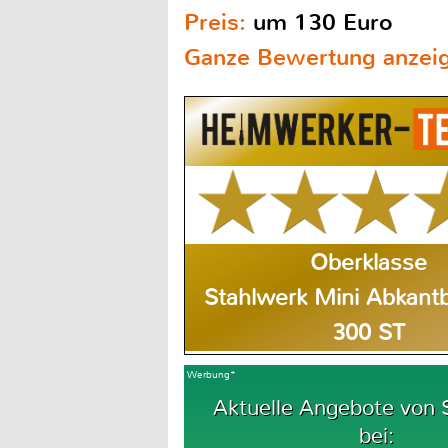
Preis:
um 130 Euro
Ganze Bewertung anzei
Oberklasse
Stahlwerk Mini Abkant
300 ST
Werbung*
Aktuelle Angebote von 
bei: