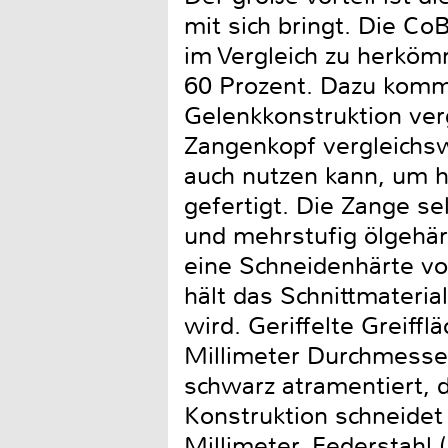
mit sich bringt. Die Co
im Vergleich zu herkömm
60 Prozent. Dazu kommt
Gelenkkonstruktion ver
Zangenkopf vergleichs
auch nutzen kann, um h
gefertigt. Die Zange s
und mehrstufig ölgehärt
eine Schneidenhärte vo
hält das Schnittmateria
wird. Geriffelte Greiff
Millimeter Durchmesser
schwarz atramentiert, 
Konstruktion schneidet
Millimeter, Federstahl 