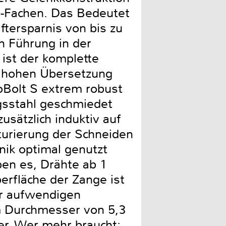
30-Fachen. Das Bedeutet
ftersparnis von bis zu
n Führung in der
 ist der komplette
r hohen Übersetzung
CoBolt S extrem robust
ngsstahl geschmiedet
usätzlich induktiv auf
turierung der Schneiden
anik optimal genutzt
ben es, Drähte ab 1
erfläche der Zange ist
er aufwendigen
m Durchmesser von 5,3
ter. Wer mehr braucht: