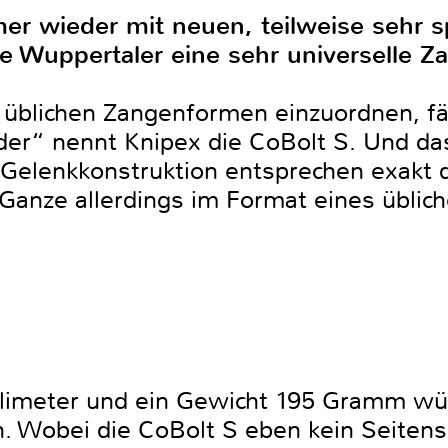
er wieder mit neuen, teilweise sehr s
die Wuppertaler eine sehr universelle 
 üblichen Zangenformen einzuordnen, fäl
r“ nennt Knipex die CoBolt S. Und das 
 Gelenkkonstruktion entsprechen exakt 
Ganze allerdings im Format eines üblic
llimeter und ein Gewicht 195 Gramm wü
. Wobei die CoBolt S eben kein Seitensc