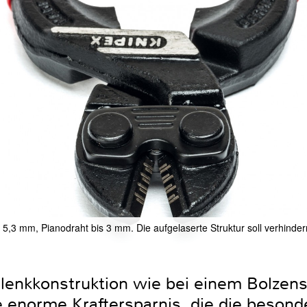
s 5,3 mm, Pianodraht bis 3 mm. Die aufgelaserte Struktur soll verhind
lenkkonstruktion wie bei einem Bolzensc
ie enorme Kraftersparnis, die die beson