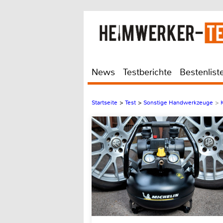
News
Testberichte
Bestenlist
Startseite
>
Test
>
Sonstige Handwerkzeuge
>