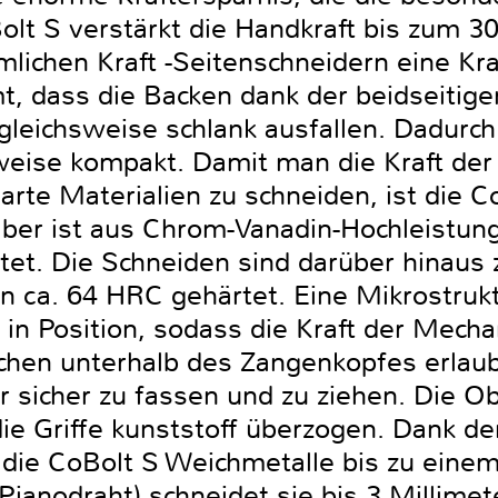
Bolt S verstärkt die Handkraft bis zum 
lichen Kraft -Seitenschneidern eine Kra
, dass die Backen dank der beidseitige
gleichsweise schlank ausfallen. Dadurch
weise kompakt. Damit man die Kraft de
arte Materialien zu schneiden, ist die 
elber ist aus Chrom-Vanadin-Hochleistu
et. Die Schneiden sind darüber hinaus z
n ca. 64 HRC gehärtet. Eine Mikrostruk
l in Position, sodass die Kraft der Mech
lächen unterhalb des Zangenkopfes erlau
 sicher zu fassen und zu ziehen. Die Ob
die Griffe kunststoff überzogen. Dank d
 die CoBolt S Weichmetalle bis zu eine
(Pianodraht) schneidet sie bis 3 Millime