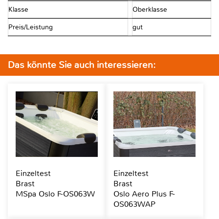
Klasse
Oberklasse
Preis/Leistung
gut
Das könnte Sie auch interessieren:
Einzeltest
Einzeltest
Brast
Brast
MSpa Oslo F-OS063W
Oslo Aero Plus F-
OS063WAP