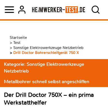
Startseite
>
Test
>
Sonstige Elektrowerkzeuge Netzbetrieb
>
Drill Doctor Bohrerschleifgerät 750 X
Kategorie: Sonstige Elektrowerkzeuge
Netzbetrieb
Metallbohrer schnell selbst angeschliffen
Der Drill Doctor 750X – ein prima
Werkstatthelfer