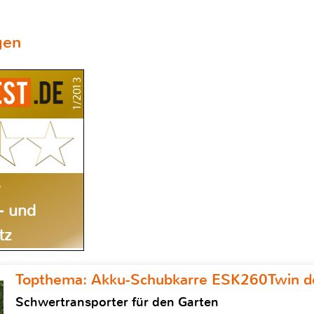
gen
1/2013
e
- und
tz
Topthema: Akku-Schubkarre ESK260Twin de
Schwertransporter für den Garten