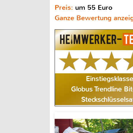
Preis:
um 55 Euro
Ganze Bewertung anzei
Einstiegsklass
Globus Trendline Bit
Steckschlüsselsa