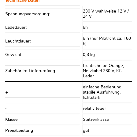
Technische Daten
230 V wahlweise 12 V /
Spannungsversorgung:
24 V
Ladedauer:
5h
5 h (nur Pilotlicht ca. 160
Leuchtdauer:
h)
Gewicht:
0,8 kg
Lichtscheibe Orange,
Zubehör im Lieferumfang:
Netzkabel 230 V, Kfz-
Lader
einfache Bedienung,
+
stabile Ausführung,
lichtstark
-
relativ teuer
Klasse
Spitzenklasse
Preis/Leistung
gut