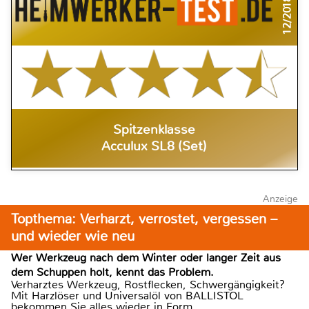
12/2018
Spitzenklasse
Acculux SL8 (Set)
Anzeige
Topthema: Verharzt, verrostet, vergessen –
und wieder wie neu
Wer Werkzeug nach dem Winter oder langer Zeit aus
dem Schuppen holt, kennt das Problem.
Verharztes Werkzeug, Rostflecken, Schwergängigkeit?
Mit Harzlöser und Universalöl von BALLISTOL
bekommen Sie alles wieder in Form.