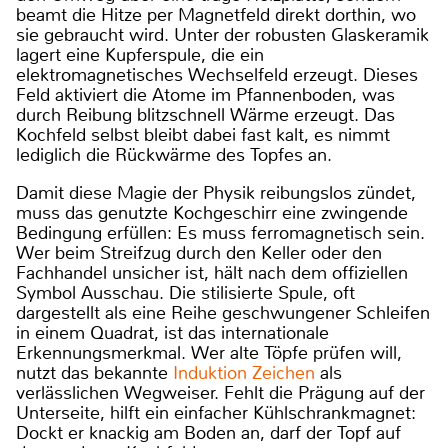
beamt die Hitze per Magnetfeld direkt dorthin, wo
sie gebraucht wird. Unter der robusten Glaskeramik
lagert eine Kupferspule, die ein
elektromagnetisches Wechselfeld erzeugt. Dieses
Feld aktiviert die Atome im Pfannenboden, was
durch Reibung blitzschnell Wärme erzeugt. Das
Kochfeld selbst bleibt dabei fast kalt, es nimmt
lediglich die Rückwärme des Topfes an.
Damit diese Magie der Physik reibungslos zündet,
muss das genutzte Kochgeschirr eine zwingende
Bedingung erfüllen: Es muss ferromagnetisch sein.
Wer beim Streifzug durch den Keller oder den
Fachhandel unsicher ist, hält nach dem offiziellen
Symbol Ausschau. Die stilisierte Spule, oft
dargestellt als eine Reihe geschwungener Schleifen
in einem Quadrat, ist das internationale
Erkennungsmerkmal. Wer alte Töpfe prüfen will,
nutzt das bekannte
Induktion Zeichen
als
verlässlichen Wegweiser. Fehlt die Prägung auf der
Unterseite, hilft ein einfacher Kühlschrankmagnet:
Dockt er knackig am Boden an, darf der Topf auf