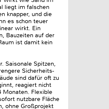
Er wirkt wie Sand im
 liegt im falschen
en knapper, und die
enn es schon teuer
inear wirkt. Ein
n, Bauzeiten auf der
Raum ist damit kein
. Saisonale Spitzen,
rengere Sicherheits-
ude sind dafür oft zu
nnt, reagiert nicht
4 Monaten. Flexible
sofort nutzbare Fläche
n, ohne Großprojekt