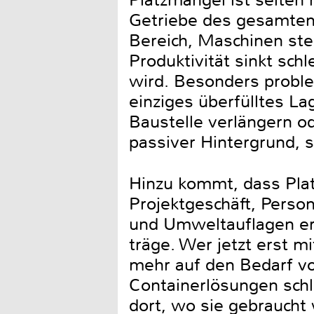
Platzmangel ist selten 
Getriebe des gesamten 
Bereich, Maschinen ste
Produktivität sinkt sch
wird. Besonders problem
einziges überfülltes La
Baustelle verlängern o
passiver Hintergrund, s
Hinzu kommt, dass Platz
Projektgeschäft, Perso
und Umweltauflagen erf
träge. Wer jetzt erst 
mehr auf den Bedarf vo
Containerlösungen schl
dort, wo sie gebraucht