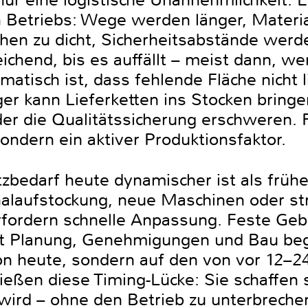
nur eine logistische Unannehmlichkeit. 
Betriebs: Wege werden länger, Material
hen zu dicht, Sicherheitsabstände werd
leichend, bis es auffällt – meist dann, w
atisch ist, dass fehlende Fläche nicht l
ger kann Lieferketten ins Stocken bringe
der die Qualitätssicherung erschweren. 
ondern ein aktiver Produktionsfaktor.
bedarf heute dynamischer ist als früher
nalaufstockung, neue Maschinen oder st
ordern schnelle Anpassung. Feste Gebä
mit Planung, Genehmigungen und Bau begi
n heute, sondern auf den von vor 12–2
ießen diese Timing-Lücke: Sie schaffen 
 wird – ohne den Betrieb zu unterbreche