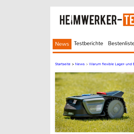
Testberichte
Bestenlist
News
Startseite
>
News
>
Warum flexible Lager- und 