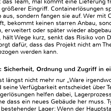
das Team, mal kommt eine Lieferung fr
n größerer Eingriff. Containerlösungen 
b aus, sondern fangen sie auf. Wer mit 
fft, bekommt keinen starren Anbau, sond
n, erweitert oder später wieder abgeba
, hält Wege kurz, senkt das Risiko von 
gt dafür, dass das Projekt nicht am The
ezogen werden kann.
 Sicherheit, Ordnung und Zugriff in 
st längst nicht mehr nur „Ware irgendwo
nd seine Verfügbarkeit entscheidet über T
agerlösungen helfen dabei, Lagerprozes
hne dass ein neues Gebäude her muss. T
g bestehender Lager: Wenn der Hauptstan