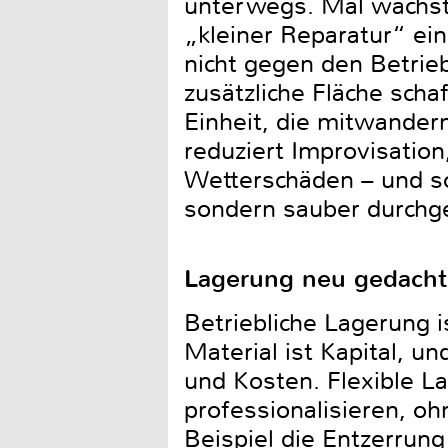
unterwegs. Mal wächst 
„kleiner Reparatur“ ei
nicht gegen den Betrie
zusätzliche Fläche scha
Einheit, die mitwander
reduziert Improvisation
Wetterschäden – und sor
sondern sauber durchg
Lagerung neu gedacht:
Betriebliche Lagerung i
Material ist Kapital, u
und Kosten. Flexible L
professionalisieren, o
Beispiel die Entzerrun