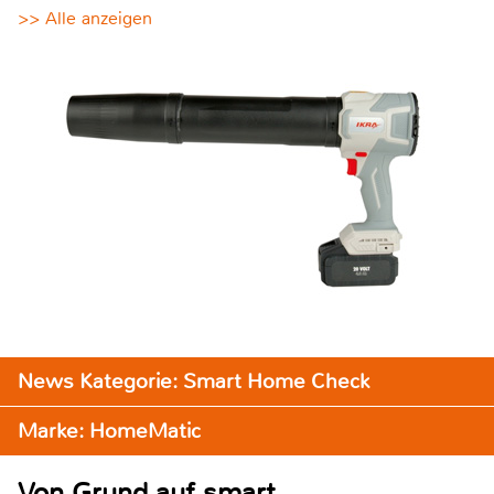
>> Alle anzeigen
News Kategorie: Smart Home Check
Marke: HomeMatic
Von Grund auf smart