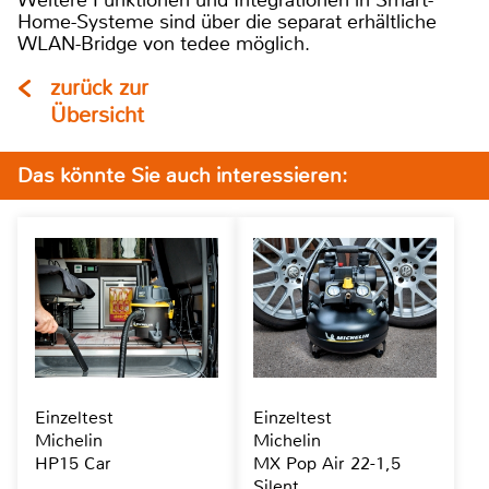
Weitere Funktionen und Integrationen in Smart-
Home-Systeme sind über die separat erhältliche
WLAN-Bridge von tedee möglich.
zurück zur
Übersicht
Das könnte Sie auch interessieren:
Einzeltest
Einzeltest
Michelin
Michelin
HP15 Car
MX Pop Air 22-1,5
Silent