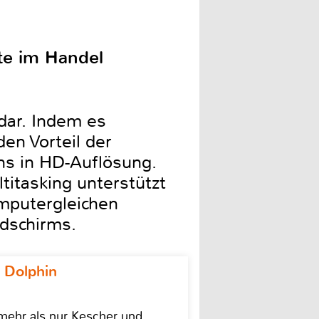
ste im Handel
dar. Indem es
en Vorteil der
ns in HD-Auflösung.
itasking unterstützt
mputergleichen
ldschirms.
 Dolphin
 mehr als nur Kescher und