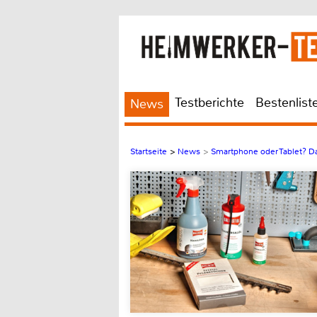
Testberichte
Bestenlist
News
Startseite
>
News
>
Smartphone oder Tablet? Da