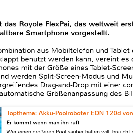
t das Royole FlexPai, das weltweit er
altbare Smartphone vorgestellt.
Kombination aus Mobiltelefon und Tablet 
appt benutzt werden kann, vereint es d
hones mit der Größe eines Tablet-Scree
nd werden Split-Screen-Modus und Mult
reifendes Drag-and-Drop mit einer co
e automatische Größenanpassung des Bi
Topthema: Akku-Poolroboter EON 120d von
Er kommt wenn man ihn ruft
Wer einen größeren Pool sauber halten will, braucht