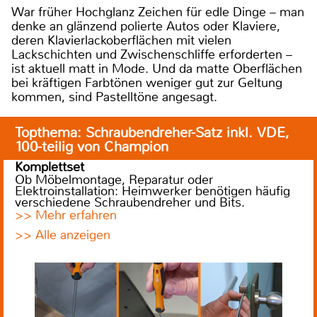
War früher Hochglanz Zeichen für edle Dinge – man
denke an glänzend polierte Autos oder Klaviere,
deren Klavierlackoberflächen mit vielen
Lackschichten und Zwischenschliffe erforderten –
ist aktuell matt in Mode. Und da matte Oberflächen
bei kräftigen Farbtönen weniger gut zur Geltung
kommen, sind Pastelltöne angesagt.
Topthema: Schraubendreher-Satz inkl. VDE,
100-teilig von Champion
Komplettset
Ob Möbelmontage, Reparatur oder
Elektroinstallation: Heimwerker benötigen häufig
verschiedene Schraubendreher und Bits.
>> Mehr erfahren
>> Alle anzeigen