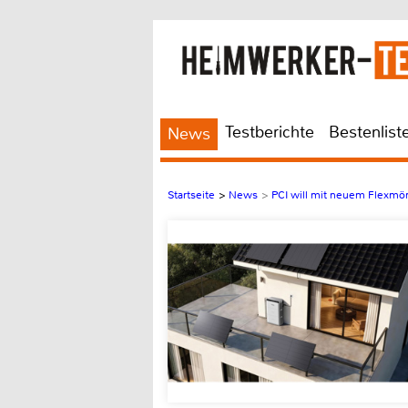
Testberichte
Bestenlist
News
Startseite
>
News
>
PCI will mit neuem Flexmört