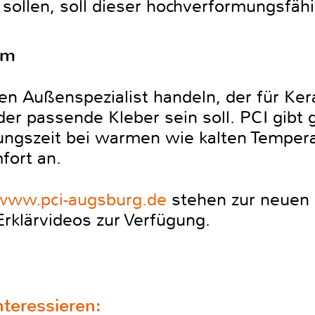
sollen, soll dieser hochverformungsfähi
um
nen Außenspezialist handeln, der für Ke
er passende Kleber sein soll. PCI gibt 
ungszeit bei warmen wie kalten Temper
ort an.
www.pci-augsburg.de
stehen zur neuen 
klärvideos zur Verfügung.
teressieren: