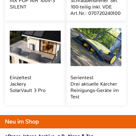
MX POP AIR 100V-3
Schraubendreher Set
SILENT
100-teilig inkl. VDE
Art.Nr.: 070720240100
Einzeltest
Serientest
Jackery
Drei aktuelle Kärcher
SolarVault 3 Pro
Reinigungs-Geräte im
Test
Neu im Shop