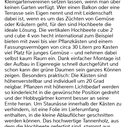
Kleingartenvereinen setzen lassen, wenn man über
keinen Garten verfügt. Wer einen Balkon oder eine
Terrasse sein Eigen nennt und mit Leidenschaft
dabei ist, wenn es um das Züchten von Gemüse
oder Kräutern geht, für den sind Hochbeete die
ideale Lösung. Die vertikalen Hochbeete cube 2
und cube 4 von hecht international zum Beispiel
bieten mit zwei bis vier Pflanzkästen und einem
Fassungsvermögen von circa 30 Litern pro Kasten
viel Platz für junges Gemüse – und nehmen dabei
selbst kaum Raum ein. Dank einfacher Montage ist
der Aufbau in Eigenregie schnell durchgeführt und
schon kann der grüne Daumen sein ganzes Können
zeigen. Besonders praktisch: Die Kästen sind
höhenverstellbar und individuell um 20 Grad
neigbar. Pflanzen mit höherem Lichtbedarf werden
so kinderleicht in die gewünschte Position gedreht
und der Hobbygärtner kommt besser an seine
Ernte heran. Um Staunässe innerhalb der Kästen zu
verhindern, ist eine Folie im Lieferumfang
enthalten, in die kleine Ablauflöcher geschnitten
werden können. Das hochwertige Tannenholz, aus
dem die Hochbeete gefertigt sind, stammt aus