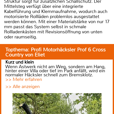
Struktur sorgt für zusätzlichen Schallschutz. Der
Mittelsteg verfügt über eine integrierte
Kabelführung und Klemmaufnahme, wodurch auch
motorisierte Rollläden problemlos ausgestattet
werden können. Mit einer Materialstärke von nur 17
mm passt das System selbst in schmale
Rollladenkästen mit Revisionsöffnung von unten
oder raumseitig.
Topthema: Profi Motorhäcksler Prof 6 Cross
Country von Eliet
Kurz und klein
Wenn Astwerk nicht am Weg, sondern am Hang,
hinter einer Villa oder tief im Park anfällt, wird ein
normaler Häcksler schnell zum Bremsklotz.
>> Mehr erfahren
>> Alle anzeigen