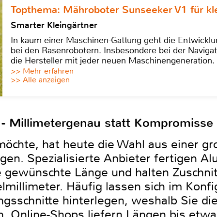
Topthema: Mähroboter Sunseeker V1 für kl
Smarter Kleingärtner
In kaum einer Maschinen-Gattung geht die Entwicklun
bei den Rasenrobotern. Insbesondere bei der Navigat
die Hersteller mit jeder neuen Maschinengeneration.
>> Mehr erfahren
>> Alle anzeigen
t - Millimetergenau statt Kompromisse
öchte, hat heute die Wahl aus einer g
. Spezialisierte Anbieter fertigen Al
e gewünschte Länge und halten Zuschnitt
millimeter. Häufig lassen sich im Konfig
sschnitte hinterlegen, weshalb Sie die
 Online-Shops liefern Längen bis etwa