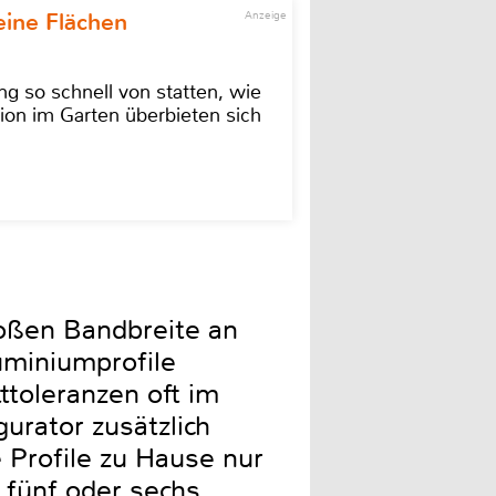
eine Flächen
Anzeige
g so schnell von statten, wie
ion im Garten überbieten sich
roßen Bandbreite an
uminiumprofile
toleranzen oft im
urator zusätzlich
 Profile zu Hause nur
 fünf oder sechs