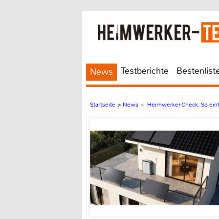
Testberichte
Bestenlist
News
Startseite
>
News
>
Heimwerker-Check: So einf