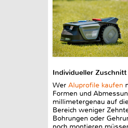
Individueller Zuschnit
Wer
Aluprofile kaufen
m
Formen und Abmessungen
millimetergenau auf di
Bereich weniger Zehntel
Bohrungen oder Gehrung
noch montieren müssen.