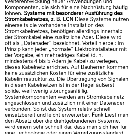
Weiterentwicklung neuer Anwendungen und
Komponenten, die sich für eine Nachrüstung häufig
lohnen.
Systeme mit besonderer Ausführung des
Stromkabelnetzes, z. B. LCN
Diese Systeme nutzen
einerseits die vorhandene Installation des
Stromkabelnetzes, benötigen allerdings innerhalb
der Stromkabel eine zusätzliche Ader. Diese wird
oft als „Datenader“ bezeichnet. Vorteil hierbei: Im
Prinzip kann jeder „normale“ Elektroinstallateur mit
der Vorgabe, ein mehradriges Kabel (d. h.
mindestens 4 bis 5 Adern je Kabel) zu verlegen,
dieses Kabelnetz errichten. Auf Bauherren kommen
keine zusätzlichen Kosten für eine zusätzliche
Kabelinfrastruktur zu. Die Übertragung von Signalen
in diesen Kabelnetzen ist in der Regel äußerst
solide, weil wenig störungsanfällig.
Systemkomponenten werden am Stromkabelnetz
angeschlossen und zusätzlich mit einer Datenader
verbunden. So ist das System relativ schnell
einsatzbereit und leicht erweiterbar.
Funk
Liest man
den Absatz über die drahtgebundenen Systeme,
wird einem sehr schnell klar, dass man sich hier für
eine Technologie oder einen Vernetzungsstandard