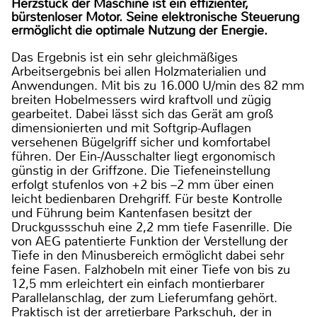
Herzstück der Maschine ist ein effizienter,
bürstenloser Motor. Seine elektronische Steuerung
ermöglicht die optimale Nutzung der Energie.
Das Ergebnis ist ein sehr gleichmäßiges
Arbeitsergebnis bei allen Holzmaterialien und
Anwendungen. Mit bis zu 16.000 U/min des 82 mm
breiten Hobelmessers wird kraftvoll und zügig
gearbeitet. Dabei lässt sich das Gerät am groß
dimensionierten und mit Softgrip-Auflagen
versehenen Bügelgriff sicher und komfortabel
führen. Der Ein-/Ausschalter liegt ergonomisch
günstig in der Griffzone. Die Tiefeneinstellung
erfolgt stufenlos von +2 bis –2 mm über einen
leicht bedienbaren Drehgriff. Für beste Kontrolle
und Führung beim Kantenfasen besitzt der
Druckgussschuh eine 2,2 mm tiefe Fasenrille. Die
von AEG patentierte Funktion der Verstellung der
Tiefe in den Minusbereich ermöglicht dabei sehr
feine Fasen. Falzhobeln mit einer Tiefe von bis zu
12,5 mm erleichtert ein einfach montierbarer
Parallelanschlag, der zum Lieferumfang gehört.
Praktisch ist der arretierbare Parkschuh, der in