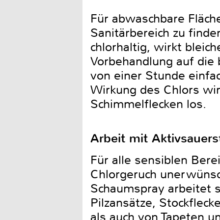
Für abwaschbare Fläche
Sanitärbereich zu finden
chlorhaltig, wirkt blei
Vorbehandlung auf die 
von einer Stunde einf
Wirkung des Chlors wi
Schimmelflecken los.
Arbeit mit Aktivsauers
Für alle sensiblen Bere
Chlorgeruch unerwünsch
Schaumspray arbeitet s
Pilzansätze, Stockflec
als auch von Tapeten un