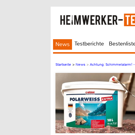
Testberichte
Bestenlist
News
Startseite
>
News
>
Achtung: Schimmelalarm! - 