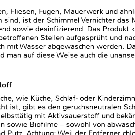
n, Fliesen, Fugen, Mauerwerk und ähnli
 sind, ist der Schimmel Vernichter das M
chend sowie desinfizierend. Das Produkt 
betroffenen Stellen aufgesprüht und nac
ach mit Wasser abgewaschen werden. Da
rd man auf diese Weise auch die unanse
toff
iche, wie Küche, Schlaf- oder Kinderzim
t ist, gibt es den geruchsneutralen Sc
elbsttätig mit Aktivsauerstoff und bek
ken sowie Biofilme – sowohl von abwas
d Putz. Achtung: Weil der Entferner chlor