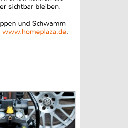
r sichtbar bleiben.
r Lappen und Schwamm
r
www.homeplaza.de
.