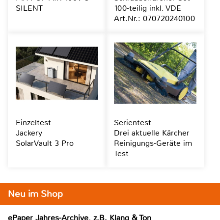
SILENT
100-teilig inkl. VDE
Art.Nr.: 070720240100
Einzeltest
Serientest
Jackery
Drei aktuelle Kärcher
SolarVault 3 Pro
Reinigungs-Geräte im
Test
Neu im Shop
ePaper Jahres-Archive, z.B. Klang & Ton