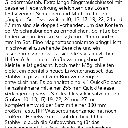
Gliedermaßstab. Extra lange Ringmaulschlüssel mit
besserer Hebelwirkung erleichtern das Lösen
festsitzender Schrauben und Muttern. In den
gängigen Schlüsselweiten 10, 13, 17, 19, 22, 24 und
27 mm sind sie doppelt vorhanden, um das Kontern
bei Verschraubungen zu ermöglichen. Splinttreiber
finden sich in den Größen 2,5 mm, 4 mm und 6
mm im Set. Eine Magnettaschenlampe bringt Licht
in schwer einzusehende Bereiche und ein
Taschenmesser erweist sich stets als nützlicher
Helfer. AUch an eine Aufbewahrungsbox für
Kleinteile ist gedacht. Noch mehr Möglichkeiten
bietet ein ebenfalls neues Erweiterungsset, das
Stahlwille passend zum Bordwerkzeugset
entwickelt hat. Es beinhaltet eine ½“ QuickRelease
Feinzahnknarre mit einer 255 mm QuickRelease
Verlängerung sowie Steckschlüsseleinsätze in den
Größen 10, 13, 17, 19, 22, 24 und 27 mm.
Komplettiert wird der Satz mit einer 300 mm
großen FastGRIP Wasserpumpenzange mit noch
größerer Hebelwirkung. Gut durchdacht hat
Stahlwille auch die Aufbewahrung für das
Ergänzungsset: Es lässt sich in die vorhandene