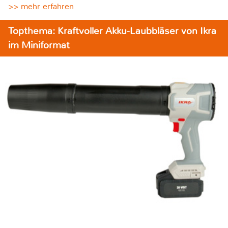
>> mehr erfahren
Topthema: Kraftvoller Akku-Laubbläser von Ikra
im Miniformat