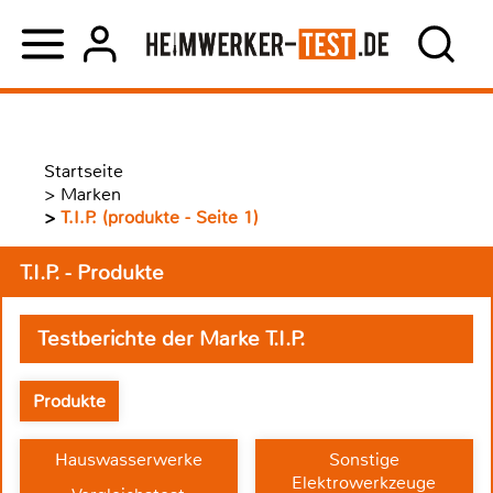
Startseite
>
Marken
>
T.I.P. (produkte - Seite 1)
T.I.P. - Produkte
Testberichte der Marke T.I.P.
Produkte
Hauswasserwerke
Sonstige
Elektrowerkzeuge