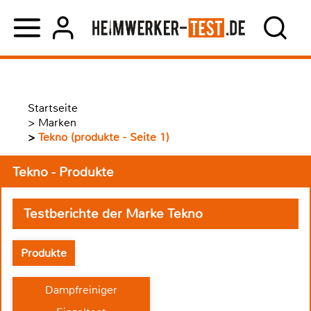
Startseite
>
Marken
>
Tekno (produkte - Seite 1)
Tekno - Produkte
Testberichte der Marke Tekno
Produkte
Dampfreiniger